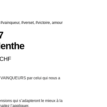
,
#vainqueur
,
#verset
,
#victoire
,
amour
7
enthe
CHF
INQUEURS par celui qui nous a
nsions qui s’adapteront le mieux à la
aitez l’appliquer.