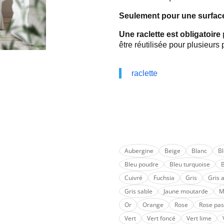
Seulement pour une surface 
Une raclette est obligatoire
être réutilisée pour plusieurs
raclette
Aubergine
Beige
Blanc
B
Bleu poudre
Bleu turquoise
B
Cuivré
Fuchsia
Gris
Gris 
Gris sable
Jaune moutarde
M
Or
Orange
Rose
Rose pas
Vert
Vert foncé
Vert lime