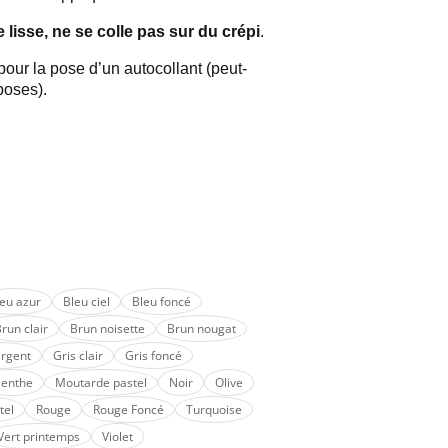
lisse, ne se colle pas sur du crépi
.
pour la pose d’un autocollant (peut-
 poses).
leu azur
Bleu ciel
Bleu foncé
run clair
Brun noisette
Brun nougat
argent
Gris clair
Gris foncé
enthe
Moutarde pastel
Noir
Olive
tel
Rouge
Rouge Foncé
Turquoise
Vert printemps
Violet