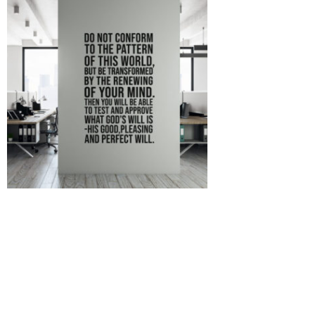
Romans 12:2 @CouleurMenthe
29.00
CHF
–
85.00
CHF