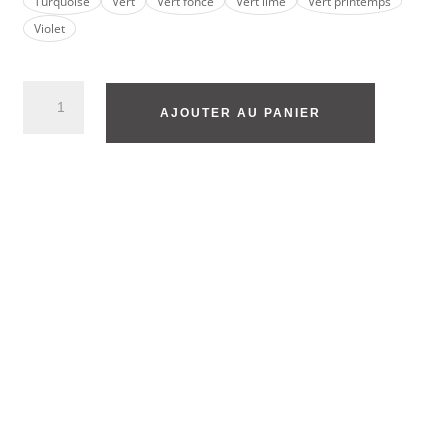
Turquoise
Vert
Vert foncé
Vert lime
Vert printemps
Violet
AJOUTER AU PANIER