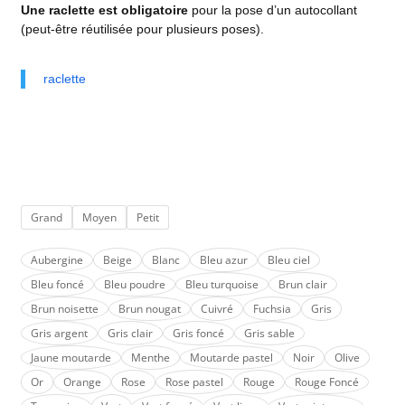
Une raclette est obligatoire
pour la pose d’un autocollant
(peut-être réutilisée pour plusieurs poses).
raclette
Grand
Moyen
Petit
Aubergine
Beige
Blanc
Bleu azur
Bleu ciel
Bleu foncé
Bleu poudre
Bleu turquoise
Brun clair
Brun noisette
Brun nougat
Cuivré
Fuchsia
Gris
Gris argent
Gris clair
Gris foncé
Gris sable
Jaune moutarde
Menthe
Moutarde pastel
Noir
Olive
Or
Orange
Rose
Rose pastel
Rouge
Rouge Foncé