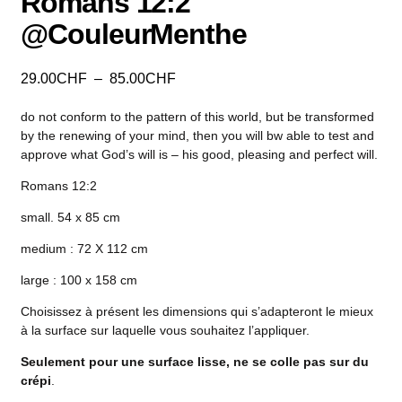
Romans 12:2
@CouleurMenthe
29.00
CHF
–
85.00
CHF
do not conform to the pattern of this world, but be transformed
by the renewing of your mind, then you will bw able to test and
approve what God’s will is – his good, pleasing and perfect will.
Romans 12:2
small. 54 x 85 cm
medium : 72 X 112 cm
large : 100 x 158 cm
Choisissez à présent les dimensions qui s’adapteront le mieux
à la surface sur laquelle vous souhaitez l’appliquer.
Seulement pour une surface lisse, ne se colle pas sur du
crépi
.